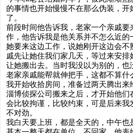
的事情也开始慢慢不在那么伪装，开
了。
前段时间他告诉我，老家一个亲戚要
作，他告诉我是他关系并不怎么近的
她要来这边工作，说她刚开这边会不
戚先让她住我们家几天，等过来安排
让她搬出去。当时我没以为别的，也
老家亲戚能帮就伸把手，这都不算什
我开始收拾房间，准备过两天腾出来
淄博侦探公司
搬来之后，才开始他们
会比较拘谨，比较约束，可是后来我
不对劲。
我白天要上班，都是全天的，中午也
基本一整天都在单位，不回家。他表