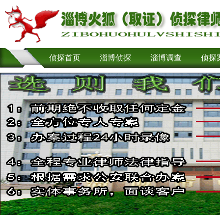
侦探首页
淄博侦探
淄博调查
侦探