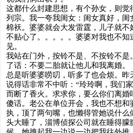
这都什么封建思想，有个孙女，则觉
列宗。我一夸我闺女：闺女真好，闺
棉袄。婆婆就会大发雷霆，儿子就不
不贴心了。。。。。婆婆对我也不知
见。
我站在门外，按铃不是、不按铃不是
了话：不要二胎就让他儿和我离婚。
总是听婆婆唠叨，听多了也会烦。昨
说得话非常不中听：“玲玲啊，我们
而断了香火。求求你，要么你们离婚
傻话。老公在单位开会，我也不想和
执，顶了两句嘴，也懒得管她说什么
头大睡了，
淄博侦探公司
就在睡得朦
候，她拽起我一边说一边把我往外推