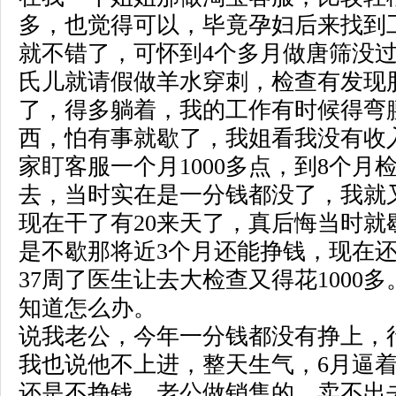
多，也觉得可以，毕竟孕妇后来找到
就不错了，可怀到4个多月做唐筛没
氏儿就请假做羊水穿刺，检查有发现
了，得多躺着，我的工作有时候得弯
西，怕有事就歇了，我姐看我没有收
家盯客服一个月1000多点，到8个月
去，当时实在是一分钱都没了，我就
现在干了有20来天了，真后悔当时就
是不歇那将近3个月还能挣钱，现在
37周了医生让去大检查又得花1000
知道怎么办。
说我老公，今年一分钱都没有挣上，
我也说他不上进，整天生气，6月逼
还是不挣钱，老公做销售的，卖不出