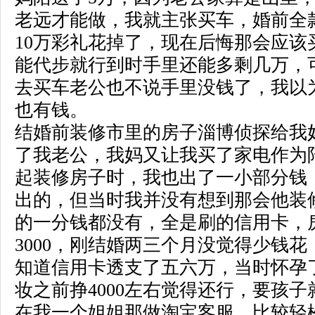
老远才能做，我就主张买车，婚前全
10万彩礼花掉了，现在后悔那会应该
能代步就行到时手里还能多剩几万，
去买车老公也不说手里没钱了，我以
也有钱。
结婚前装修市里的房子
淄博侦探
给我
了我老公，我妈又让我买了家电作为
起装修房子时，我也出了一小部分钱
出的，但当时我并没有想到那会他装
的一分钱都没有，全是刷的信用卡，
3000，刚结婚两三个月没觉得少钱
知道信用卡透支了五六万，当时怀孕
妆之前挣4000左右觉得还行，要孩
在我一个姐姐那做淘宝客服，比较轻松