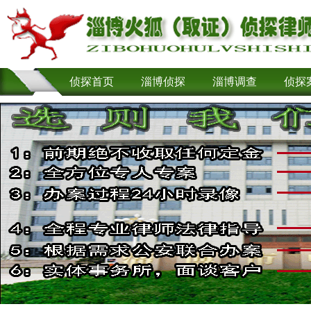
侦探首页
淄博侦探
淄博调查
侦探