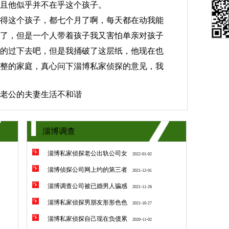
且他似乎并不在乎这个孩子。
得这个孩子，都七个月了啊，每天都在动我能
了，但是一个人带着孩子我又害怕单亲对孩子
的过下去吧，但是我捅破了这层纸，他现在也
整的家庭，真心问下
淄博私家侦探
的意见，我
老公的夫妻生活不和谐
淄博调查
淄博私家侦探老公出轨公司女
2022-01-02
淄博侦探公司网上约的第三者
2021-12-01
淄博调查公司被已婚男人骗感
2021-11-26
淄博私家侦探男朋友形形色色
2021-10-27
淄博私家侦探自己现在负债累
2020-11-02