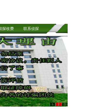
侦探收费
联系侦探
1
2
3