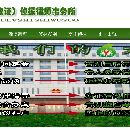
淄博调查
侦探案例
委托侦探
丈夫出轨