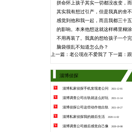
拼命怀上孩子其实一切都没改变，而
其实我有想过引产，但是我真的舍不
感觉到他和我一起，而且我都三十五
的影响。本来他想这就这样稀里糊涂
不用再装了。我真的想给孩子一个完
脑袋很乱不知道怎么办？
上一篇：
老公现在不爱我了
下一篇：
跟
淄博侦探
淄博私家侦探手机发现老公问
2021-12-01
淄博调查公司出轨就这么好玩
2021-11-14
淄博侦探公司这些动作他出轨
2021-10-27
淄博私家侦探我的婚后生活
2020-11-02
淄博调查公司婚后感觉自己像
2020-10-08