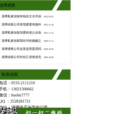
淄博调查
淄博私家侦探有钱后丈夫开始
2022-01-02
淄博侦探公司发现婆婆有婚外
2021-11-26
淄博私家侦探深爱的老公出轨
2021-11-14
淄博私家侦探我坎坷的婚姻之
2020-11-12
淄博调查公司这算是受委屈吗
2020-10-26
淄博侦探公司对自己亲爸很无
2020-10-08
联系侦探
电话：0533-2111210
手机：13021506662
微信：huohu7777
QQ ：2528281721
地址：淄博张店兴学街57号