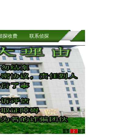
侦探收费
联系侦探
1
2
3