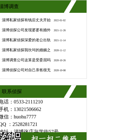
淄博调查
淄博私家侦探有钱后丈夫开始
2022-01-02
淄博侦探公司发现婆婆有婚外
2021-11-26
淄博私家侦探深爱的老公出轨
2021-11-14
淄博私家侦探我坎坷的婚姻之
2020-11-12
淄博调查公司这算是受委屈吗
2020-10-26
淄博侦探公司对自己亲爸很无
2020-10-08
联系侦探
电话：0533-2111210
手机：13021506662
微信：huohu7777
QQ ：2528281721
地址：淄博张店兴学街57号