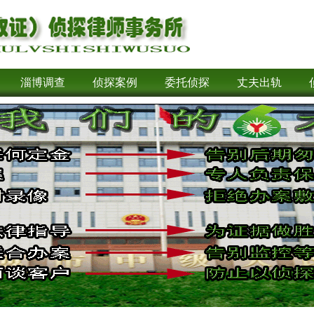
淄博调查
侦探案例
委托侦探
丈夫出轨