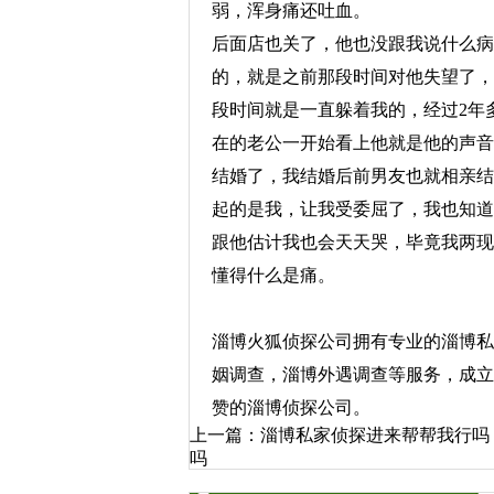
弱，浑身痛还吐血。
后面店也关了，他也没跟我说什么病
的，就是之前那段时间对他失望了，
段时间就是一直躲着我的，经过2年
在的老公一开始看上他就是他的声音
结婚了，我结婚后前男友也就相亲结
起的是我，让我受委屈了，我也知道
跟他估计我也会天天哭，毕竟我两现
懂得什么是痛。
淄博火狐侦探公司拥有专业的
淄博私
姻调查
，
淄博外遇调查
等服务，成立
赞的
淄博侦探公司
。
上一篇：
淄博私家侦探进来帮帮我行吗
吗