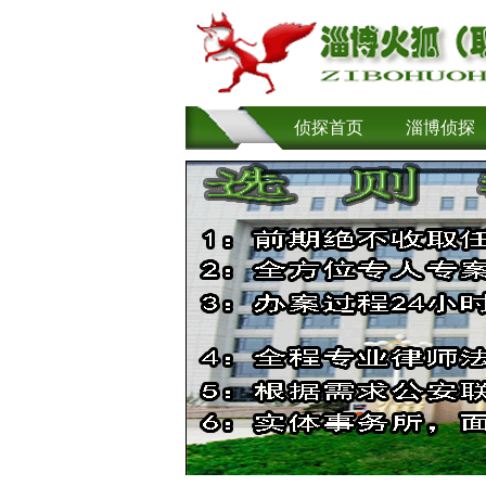
侦探首页
淄博侦探