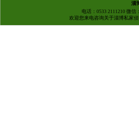
淄
电话：0533 2111210 微
欢迎您来电咨询关于
淄博私家侦