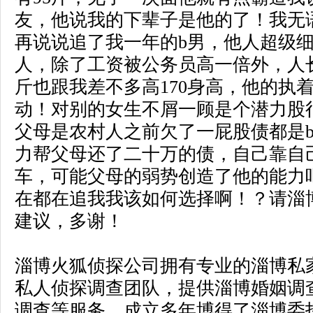
友，他说我的下辈子是他的了！我无
再说说追了我一年的b男，他人超级
人，除了工资被公务员高一倍外，人长
斤也跟我差不多高170身高，他的执
动！对别的女生不屑一顾是个潜力股
父母是农村人之前欠了一屁股债都是
力帮父母还了二十万的债，自己靠自
车，可能父母的弱势创造了他的能力
在都在追我我该如何选择啊！？请淄
建议，多谢！
淄博火狐侦探公司拥有专业的
淄博私
私人侦探
调查团队，提供
淄博婚姻调
调查
等服务，成立多年博得了淄博委