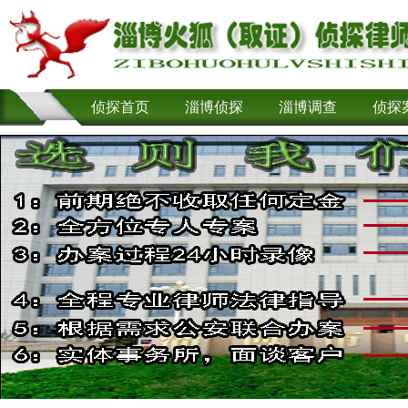
侦探首页
淄博侦探
淄博调查
侦探