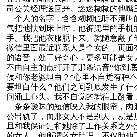
司公关经理送回来。迷迷糊糊的他嘴
一个人的名字，含含糊糊也听不清叫
气把他扶到床上时，他裤兜里的手机
手。我把他衣服脱下来。就随意翻了
微信里面最近联系人是个女的，页面
的语音，处于好奇心，更多可能是女
不由自主的点打开了那条语音“你到
候和你老婆坦白？”心里不自觉有种
要坦白什么？他们之间到底发生了什
问涌上心头。我不自觉的就往上翻看
一条条暧昧的短信映入我的眼帘，肉
公出轨了，而那女人不是别人，就是
旦和我保证过和她除了工作关系之外
的女人，他所谓的女助理。不仅助他