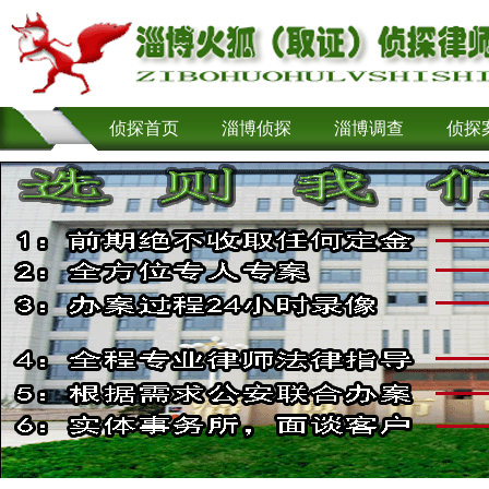
侦探首页
淄博侦探
淄博调查
侦探