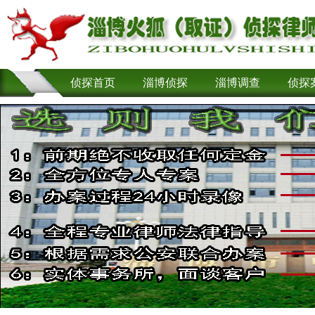
侦探首页
淄博侦探
淄博调查
侦探