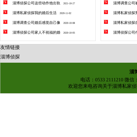
淄博侦探公司这些动作他出轨
淄博调查公司
2021-10-27
淄博私家侦探我的婚后生活
淄博私家侦探
2020-11-02
淄博调查公司婚后感觉自己像
淄博私家侦探
2020-10-08
淄博侦探公司家人不祝福的婚
淄博侦探公司
2020-10-05
友情链接
淄博侦探
淄
电话：0533 2111210 微
欢迎您来电咨询关于
淄博私家侦