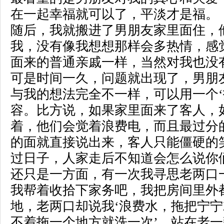
在一起幸福就可以了，平淡才是福。
随后，我就搬进了男朋友家里面住，
我，没有像我想想那样会多热情，感
面来的普通亲戚一样，当然对我也没
可是时间一久，问题就出现了，男朋
与我的想法完全不一样，可以用一个‘
容。比方说，如果家里面来了客人，
着，他们会觉着浪费电，而且最过分
的面就直接说出来，客人只能僵硬的
过日子，人家走后不知道会怎么说你
还只是一方面，有一次我寻思老两口
我帮着收拾下家务吧，我把房间里外
地，老两口却说我‘浪费水，拖把宁
不着拖一个地方就洗一次’，站在老