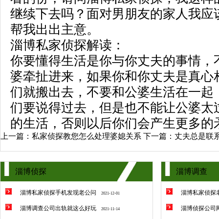
继续下去吗？面对男朋友的家人我应
帮我出出主意。
淄博私家侦探
解读：
你要懂得生活是你与你丈夫的事情，
婆牵扯进来，如果你和你丈夫是真心
们就搬出去，不要和公婆生活在一起
们要说得过去，但是也不能让公婆太
的生活，否则以后你们会产生更多的
上一篇：
私家侦探教您怎么处理婆媳关系
下一篇：
丈夫总是联
淄博侦探
淄博调查
淄博私家侦探手机发现老公问
淄博私家侦探
2021-12-01
淄博调查公司出轨就这么好玩
淄博侦探公司
2021-11-14