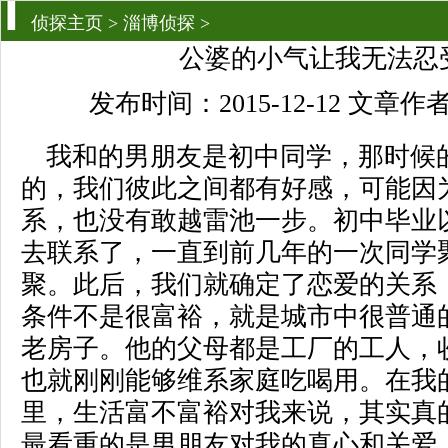
侦探主页
>
淄博侦探
>
公婆的小气让我无法忍
发布时间：2015-12-12 文章
我和的男朋友是初中同学，那时候
的，我们彼此之间都有好感，可能因
系，也没有敢越雷池一步。初中毕业
去联系了，一直到前几年的一次同学
聚。此后，我们就确定了恋爱的关系
条件不是很富裕，就是城市中很普通
老房子。他的父母都是工厂的工人，
也就刚刚能够维系家庭吃喝用。在我
里，生活富不富裕对我来说，其实真
最看重的是男朋友对我的真心和关爱