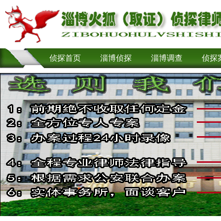
侦探首页
淄博侦探
淄博调查
侦探