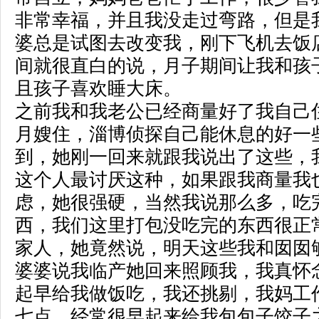
非常幸福，并且我没走过弯路，但是
婆总是试图去改变我，刚下飞机去饭
间就很直白的说，月子期间让我和孩
且孩子喜欢睡大床。
之前我和我老公已经商量好了我自己
月嫂住，淄博侦探自己能休息的好一
到，她刚一回来就跟我说出了这些，
这个人最讨厌这种，如果跟我商量我
虑，她很强硬，当然我说那么多，吃
西，我们这里打包没吃完的东西很正
家人，她竟然说，明天这些我和囡囡
婆婆说我临产她回来照顾我，我真怀
起早给我做饭吃，我还挑剔，我妈工
七点，经常很早起来给我包包子饺子