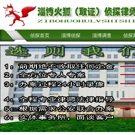
侦探首页
淄博侦探
淄博调查
侦探